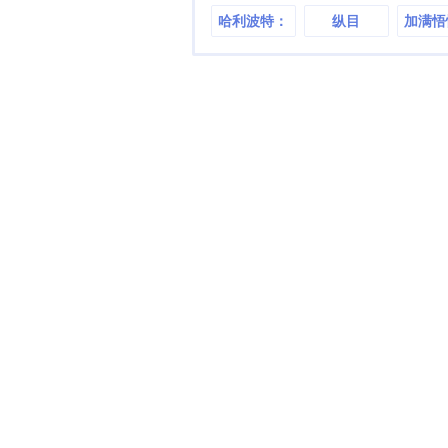
哈利波特：
纵目
加满悟
虚假的狮院
我打爆
勇士