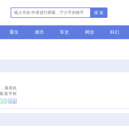
搜 索
重生
都市
军史
网游
科幻
人，最喜欢
着满手鲜
不好，咱们
9.8万
其他
快乐修仙
剩一群烧钱
月你为什