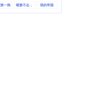
荒第一鸦
哑妻不怂，
我的帝国
总裁宠上瘾