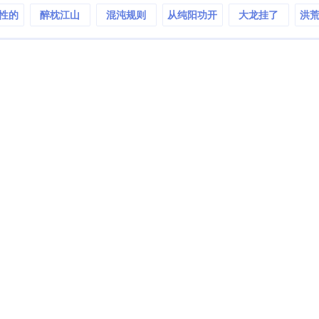
性的
醉枕江山
混沌规则
从纯阳功开
大龙挂了
洪
邪祟
始加点