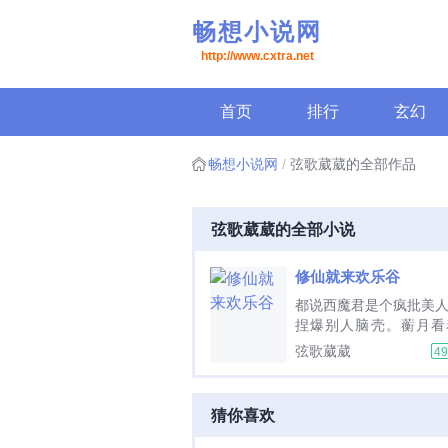
畅想小说网
http://www.cxtra.net
首页
排行
玄幻
畅想小说网
弦歌葳葳的全部作品
弦歌葳葳的全部小说
修仙就来欢乐谷
都说西魔君是个疯批美
捏爆别人脑壳。蘅月看
血，yue蘅月打打杀杀
弦歌葳葳
4
换条路子，和平建设，
吧！然后，西魔宫就只
的灵宠和一个杂役。蘅
猜你喜欢
么...