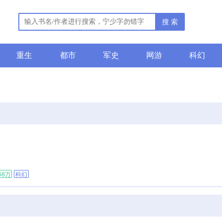
搜 索
重生
都市
军史
网游
科幻
68万
科幻