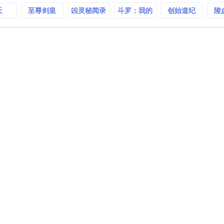
天
至尊剑皇
凶灵秘闻录
斗罗：我的
创始道纪
陵
老婆是封号
斗罗！