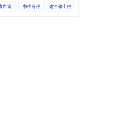
虚血途
书生有种
这个修士很
危险