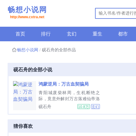
畅想小说网
http://www.cxtra.net
首页
排行
玄幻
重生
都市
畅想小说网
砚石舟的全部作品
砚石舟的全部小说
鸿蒙逆局：万古血契骗局
青阳城废柴林周，生机断绝之
际，竟意外解封万古落难仙帝洛
清鸢！共生血契绑定命运，他以
砚石舟
10.8万
玄幻
为是废体逆袭共享仙威的开端，
却不知这是横跨万古的惊天骗局
他从出生起便是棋子，血契是枷
猜你喜欢
锁，仙帝是诱饵！当真相撕裂苍
穹，林周执剑怒喝鸿蒙为局，...