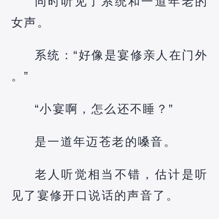
同时听见了系统和一道年老的
女声。
系统：“好像是宴修亲人在门外
。”
“小宴啊，怎么还不睡？”
是一道年迈苍老的嗓音。
老人听觉相当不错，估计是听
见了宴修开口说话的声音了。