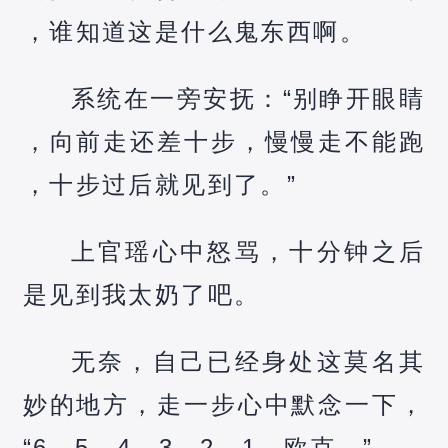
，谁知道这是什么鬼东西啊。
系统在一旁安抚：“别睁开眼睛
，向前走还差十步，慢慢走不能跑
，十步过后就见到了。”
上官瑶心中怒骂，十分钟之后
是见到我太奶了吧。
无奈，自己已经身处这莫名其
妙的地方，走一步心中默念一下，
“6，5，4，3，2，1，欧克。”