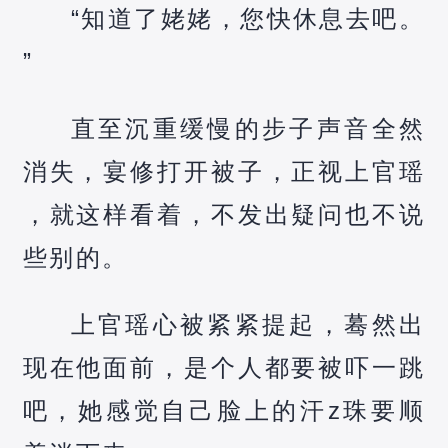
“知道了姥姥，您快休息去吧。
”
直至沉重缓慢的步子声音全然
消失，宴修打开被子，正视上官瑶
，就这样看着，不发出疑问也不说
些别的。
上官瑶心被紧紧提起，蓦然出
现在他面前，是个人都要被吓一跳
吧，她感觉自己脸上的汗z珠要顺