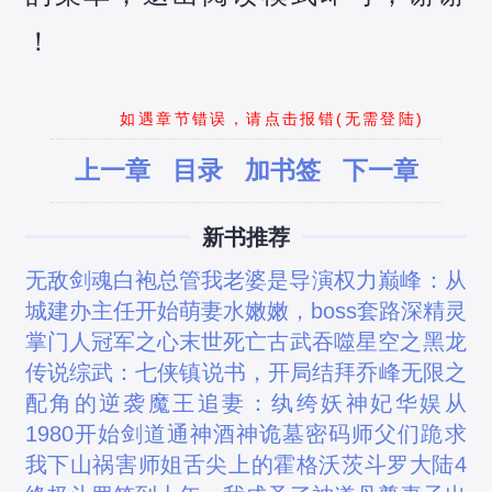
！
如遇章节错误，请点击报错(无需登陆)
上一章
目录
加书签
下一章
新书推荐
无敌剑魂
白袍总管
我老婆是导演
权力巅峰：从
城建办主任开始
萌妻水嫩嫩，boss套路深
精灵
掌门人
冠军之心
末世死亡古武
吞噬星空之黑龙
传说
综武：七侠镇说书，开局结拜乔峰
无限之
配角的逆袭
魔王追妻：纨绔妖神妃
华娱从
1980开始
剑道通神
酒神
诡墓密码
师父们跪求
我下山祸害师姐
舌尖上的霍格沃茨
斗罗大陆4