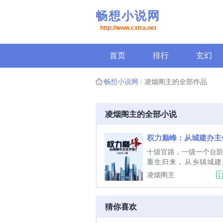
畅想小说网
http://www.cxtra.net
首页
排行
玄幻
畅想小说网
凌烟阁主的全部作品
凌烟阁主的全部小说
权力巅峰：从城建办主
十级官路，一级一个台
重生归来，从乡镇城建
步，把握每一次机会，
凌烟阁主
1
抉择，一步步高升。穷
济天下。为民谋利更是
小小城建办主任，那也
猜你喜欢
看刘项东搅动风云，在
里弄潮而上，踏上人生巅.