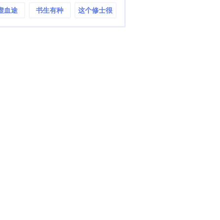
虚血途
书生有种
这个修士很
危险