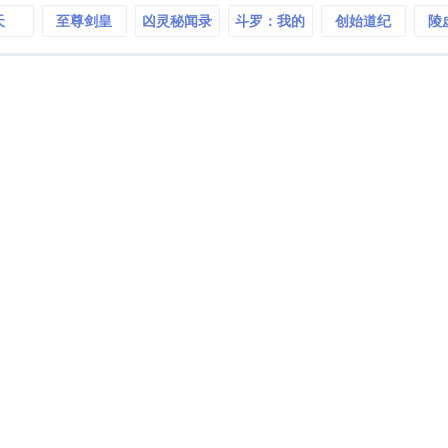
天
至尊剑皇
凶灵秘闻录
斗罗：我的
创始道纪
陵
老婆是封号
斗罗！