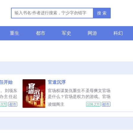
搜 索
重生
都市
军史
网游
科幻
任开始
官道沉浮
阶。刘项东
官场权谋复仇重生不圣母爽文官场
办主任起
是什么？官场是权力的游戏。官场
选对每一次
远比江湖更为险恶。千帆竞渡百舸
凌烟阁主
10万
都市
108.2万
都市
善其身，达
争流！跨过去那就是海阔任潮涌风
他的追求。
劲好扬帆！官场的规矩是什么？政
是干部。且
治正确就是官场的最大规矩！重活
这辉煌时代
一世。刘项东洞...
..