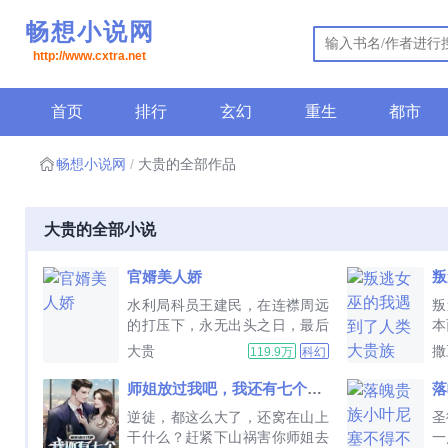
畅想小说网
http://www.cxtra.net
首页
排行
玄幻
重生
都市
畅想小说网
大贵的全部作品
大贵的全部小说
官婿美人娇
水利局科员王建民，在连襟周远
叛
的打压下，永无出头之日，最后
本
被设局，活生生气死在党委会
她
大贵
撒
119.9万
科幻
上。只因为连襟周远的小妈萧冷
国
霜是县委书记！重生一世，王建
知
师姐放过我吧，我还有七个未婚妻
民再次面临周远的报复，他却掌
连
逆徒，都这么大了，还窝在山上
圣
握了萧冷霜的把柄...
一
干什么？赶紧下山祸害你师姐去
一
进