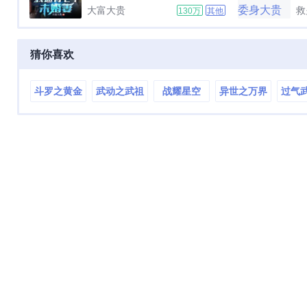
吧！不生十个大胖小子，就永远
大富大贵
救
130万
其他
别回来！师弟，师姐可想死你
了，快来抱抱哎呀，遮什么遮，
小时候又不是没看过！师弟，零
猜你喜欢
花钱够不够？我再给你转十个
亿？你居然有七个未婚妻...
斗罗之黄金
武动之武祖
战耀星空
异世之万界
过气
巨猿
再临
召唤系统
手重
年