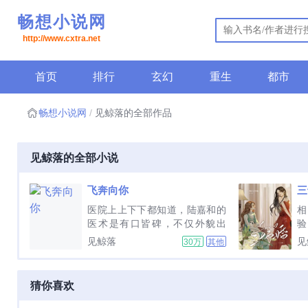
畅想小说网
http://www.cxtra.net
首页
排行
玄幻
重生
都市
畅想小说网
见鲸落的全部作品
见鲸落的全部小说
飞奔向你
三
医院上上下下都知道，陆嘉和的
医术是有口皆碑，不仅外貌出
验
众，对病人也非常温柔有耐心，
锅
见鲸落
见
30万
其他
然而最近却因为一个病人着急上
衣
火得很。这人不听医嘱，不好好
办
休息，还几次偷跑出病房，离谱
场
猜你喜欢
的是总能被她逮到。...
忆