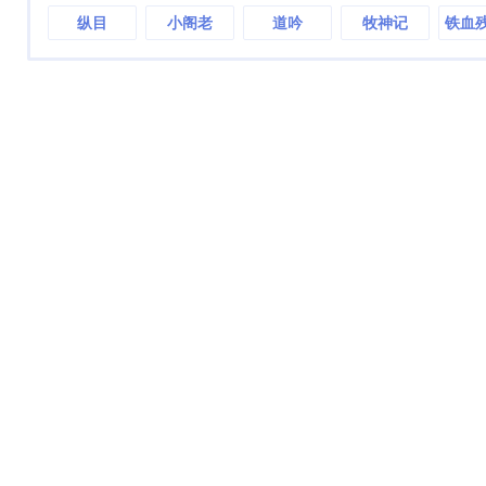
纵目
小阁老
道吟
牧神记
铁血
南洋