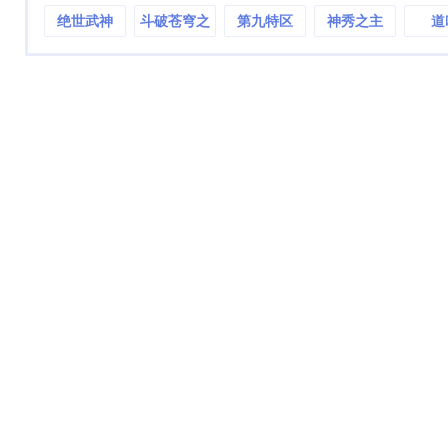
绝世武神
斗破苍穹之
第九特区
神秀之主
道
魂天帝