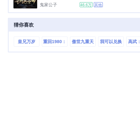
诡眼的事件后，我得到了杜玉婷
鬼家公子
46.6万
其他
复？
的帮助，但就在此刻，未婚妻和
岳父突然来到了我的风水公司说
是有特别重要的事情相
猜你喜欢
求！！！...
皇兄万岁
重回1980：
傲世九重天
我可以兑换
高武
请再爱我一
悟性
最强
次