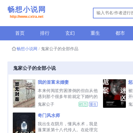
畅想小说网
http://www.cxtra.net
首页
排行
玄幻
重生
都市
畅想小说网
鬼家公子的全部作品
鬼家公子的全部小说
我的首富未婚妻
惩
本来何阅笙穷困潦倒的但自从他
被
遇到那个很多年前就定下婚约的
开
未婚妻之后，一切就彻底产生了
图
鬼家公子
鬼
85万
重生
变化标签都市神豪脑洞打脸...
一
其
奇门风水师
死
我出生在阴月，懂风水术，我是
号
蓬莱派第十八代传人。在处理完
底