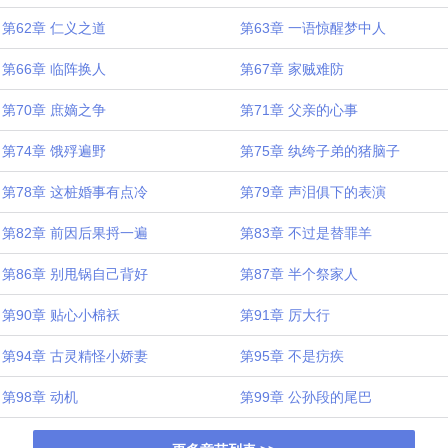
第62章 仁义之道
第63章 一语惊醒梦中人
第66章 临阵换人
第67章 家贼难防
第70章 庶嫡之争
第71章 父亲的心事
第74章 饿殍遍野
第75章 纨绔子弟的猪脑子
第78章 这桩婚事有点冷
第79章 声泪俱下的表演
第82章 前因后果捋一遍
第83章 不过是替罪羊
第86章 别甩锅自己背好
第87章 半个祭家人
第90章 贴心小棉袄
第91章 厉大行
第94章 古灵精怪小娇妻
第95章 不是疠疾
第98章 动机
第99章 公孙段的尾巴