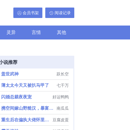
会员书架
阅读记录
灵异
言情
其他
小说推荐
盖世武神
跃长空
薄太太今天又被扒马甲了
七千万
闪婚总裁夜夜宠
好运鸭鸭
携空间嫁山野糙汉，暴富荒年
南瓜瓜
重生后在偏执大佬怀里撒野
豆腐皮蛋