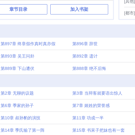
[其他]
章节目录
加入书架
[都市]
第897章 终章假作真时真亦假
第896章 辞世
第893章 吴王问卦
第892章 遗计
第889章 下山遭伏
第888章 绝不后悔
第2章 无聊的议题
第3章 当辩客就要语出惊人
第6章 季家的孙子
第7章 姬姓的荣誉感
第10章 叔孙豹的演技
第11章 功成一半
第14章 季氏输了第一阵
第15章 书呆子把妹也有一套