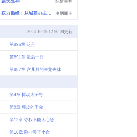
霸天战神
纯情幸福
权力巅峰：从城建办主任开始
凌烟阁主
2024-10-19 12:50:08更新
第895章 泛舟
第891章 最后一日
第887章 宫儿月的来龙去脉
第4章 惊动太子野
第8章 顽皮的千金
第12章 夺权不能太心急
第16章 险些丢了小命