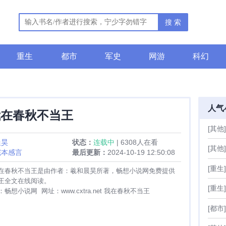
搜 索
重生
都市
军史
网游
科幻
人气
我在春秋不当王
[其他]
晨昊
状态：
连载中
| 6308人在看
[其他]
完本感言
最后更新：
2024-10-19 12:50:08
[重生]
在春秋不当王是由作者：羲和晨昊所著，畅想小说网免费提供
王全文在线阅读。
[重生]
想小说网 网址：www.cxtra.net 我在春秋不当王
[都市]