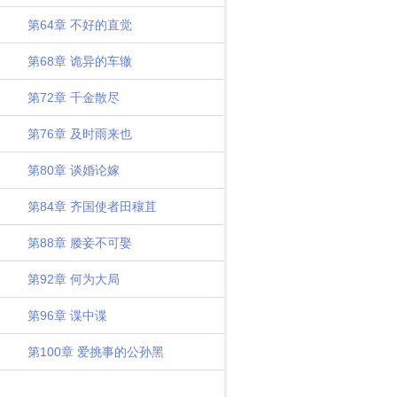
第64章 不好的直觉
第68章 诡异的车辙
第72章 千金散尽
第76章 及时雨来也
第80章 谈婚论嫁
第84章 齐国使者田穰苴
第88章 媵妾不可娶
第92章 何为大局
第96章 谍中谍
第100章 爱挑事的公孙黑