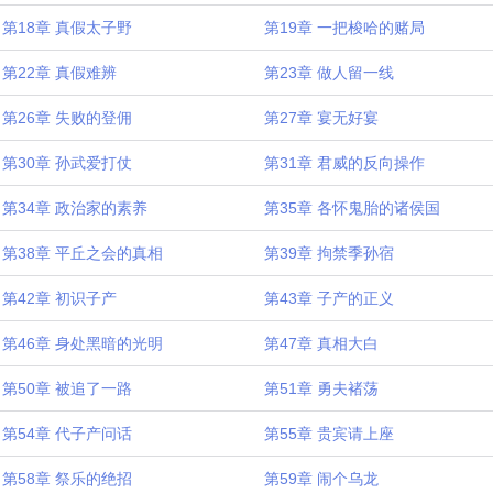
第18章 真假太子野
第19章 一把梭哈的赌局
第22章 真假难辨
第23章 做人留一线
第26章 失败的登佣
第27章 宴无好宴
第30章 孙武爱打仗
第31章 君威的反向操作
第34章 政治家的素养
第35章 各怀鬼胎的诸侯国
第38章 平丘之会的真相
第39章 拘禁季孙宿
第42章 初识子产
第43章 子产的正义
第46章 身处黑暗的光明
第47章 真相大白
第50章 被追了一路
第51章 勇夫褚荡
第54章 代子产问话
第55章 贵宾请上座
第58章 祭乐的绝招
第59章 闹个乌龙