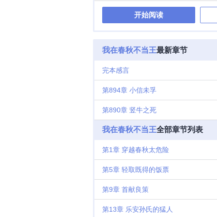
开始阅读
我在春秋不当王
最新章节
完本感言
第894章 小信未孚
第890章 竖牛之死
我在春秋不当王
全部章节列表
第1章 穿越春秋太危险
第5章 轻取既得的饭票
第9章 首献良策
第13章 乐安孙氏的猛人