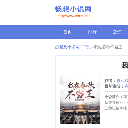
畅想小说网
http://www.cxtra.net
首页
排行
玄幻
畅想小说网
军史
我在春秋不当王
作者：
羲和
最新章节：
小说简介：
我
我在春秋不当
三秒记住本站：畅