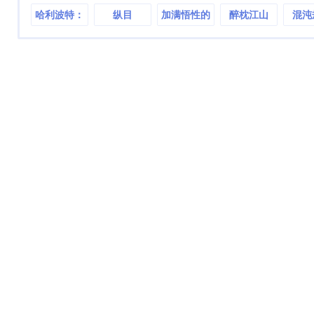
哈利波特：
纵目
加满悟性的
醉枕江山
混沌
虚假的狮院
我打爆邪祟
勇士