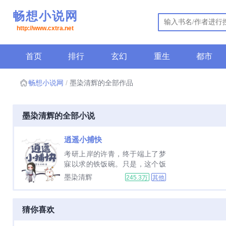
畅想小说网
http://www.cxtra.net
首页
排行
玄幻
重生
都市
畅想小说网
墨染清辉的全部作品
墨染清辉的全部小说
逍遥小捕快
考研上岸的许青，终于端上了梦
寐以求的铁饭碗。只是，这个饭
碗跟他想象的有点不一样，他穿
墨染清辉
245.3万
其他
越到一个刚刚亡故的捕快身上。
更是被一个身材高挑，黛眉星瞳
的俊俏女捕头看中，被对方挑过
猜你喜欢
去当手下。许青原本是拒绝
的。...