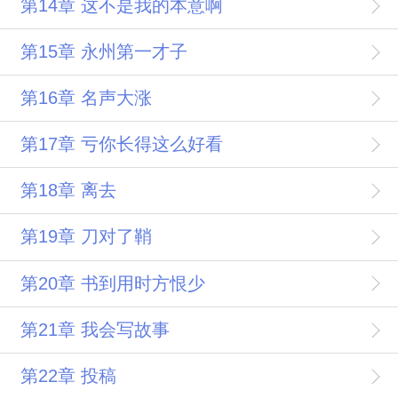
第14章 这不是我的本意啊
第15章 永州第一才子
第16章 名声大涨
第17章 亏你长得这么好看
第18章 离去
第19章 刀对了鞘
第20章 书到用时方恨少
第21章 我会写故事
第22章 投稿