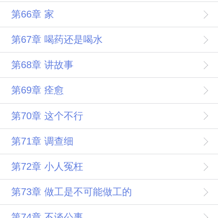
第66章 家
第67章 喝药还是喝水
第68章 讲故事
第69章 痊愈
第70章 这个不行
第71章 调查细
第72章 小人冤枉
第73章 做工是不可能做工的
第74章 不谈公事