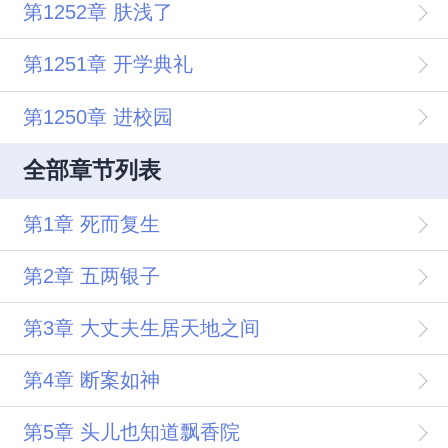
第1252章 肤浅了
第1251章 开学典礼
第1250章 进校园
全部章节列表
第1章 死而复生
第2章 五两银子
第3章 大丈夫生居天地之间
第4章 断案如神
第5章 头儿也知道飘香院