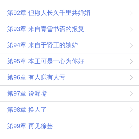
第92章 但愿人长久千里共婵娟
第93章 来自青雪书斋的报复
第94章 来自于贤王的嫉妒
第95章 本王可是一心为你好
第96章 有人赚有人亏
第97章 说漏嘴
第98章 换人了
第99章 再见徐芸