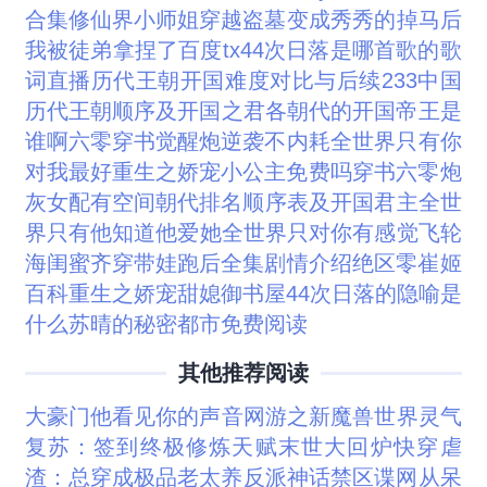
合集
修仙界小师姐
穿越盗墓变成秀秀的
掉马后
我被徒弟拿捏了百度tx
44次日落是哪首歌的歌
词
直播历代王朝开国难度对比与后续233
中国
历代王朝顺序及开国之君
各朝代的开国帝王是
谁啊
六零穿书觉醒炮逆袭不内耗
全世界只有你
对我最好
重生之娇宠小公主免费吗
穿书六零炮
灰女配有空间
朝代排名顺序表及开国君主
全世
界只有他知道他爱她
全世界只对你有感觉飞轮
海
闺蜜齐穿带娃跑后全集剧情介绍
绝区零崔姬
百科
重生之娇宠甜媳御书屋
44次日落的隐喻是
什么
苏晴的秘密都市免费阅读
其他推荐阅读
大豪门
他看见你的声音
网游之新魔兽世界
灵气
复苏：签到终极修炼天赋
末世大回炉
快穿虐
渣：总穿成极品老太养反派
神话禁区
谍网
从呆