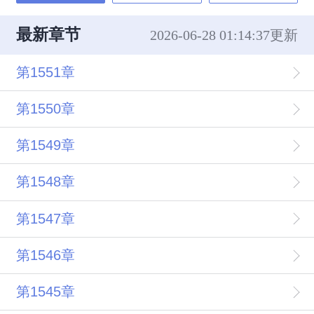
最新章节
2026-06-28 01:14:37更新
第1551章
第1550章
第1549章
第1548章
第1547章
第1546章
第1545章