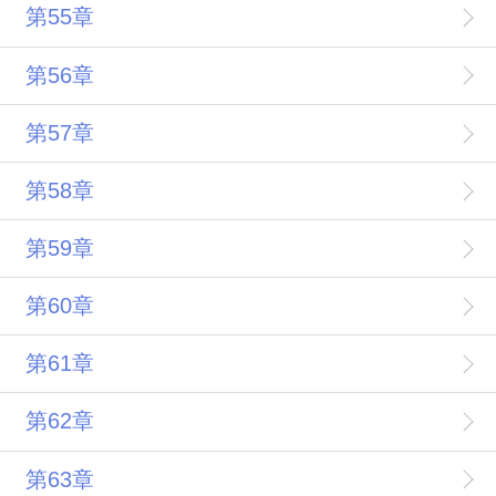
第55章
第56章
第57章
第58章
第59章
第60章
第61章
第62章
第63章