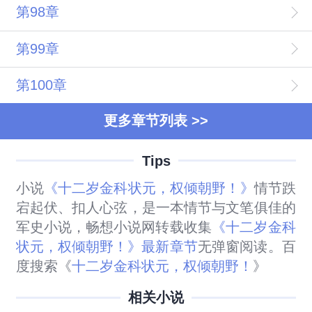
第98章
第99章
第100章
更多章节列表 >>
Tips
小说
《十二岁金科状元，权倾朝野！》
情节跌
宕起伏、扣人心弦，是一本情节与文笔俱佳的
军史小说，畅想小说网转载收集
《十二岁金科
状元，权倾朝野！》最新章节
无弹窗阅读。百
度搜索《
十二岁金科状元，权倾朝野！
》
相关小说