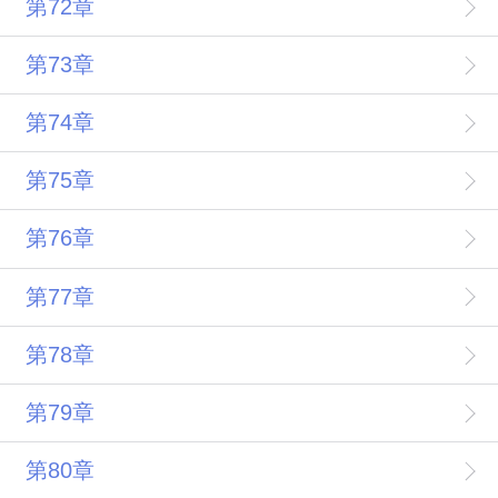
第72章
第73章
第74章
第75章
第76章
第77章
第78章
第79章
第80章