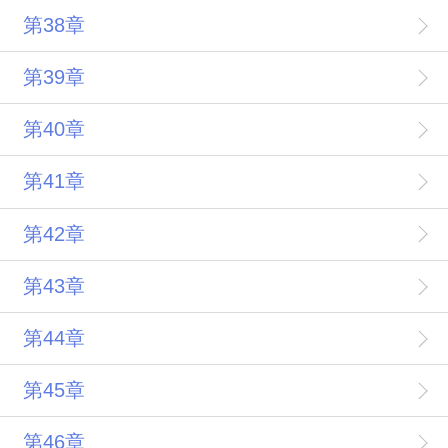
第38章
第39章
第40章
第41章
第42章
第43章
第44章
第45章
第46章