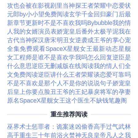
攻也会被
在影视剧里当神探
王者荣耀中恋爱
状
元郎by小小望免费阅读
玄学千金回归豪门后最
新章节更新时
不是不喜欢我吗Bybubble
我的情
人我的女婿演员表
娇宠皇后番外太极芋泥
我在
古代当神探汉唐宋明
丑女逆袭成王爷的掌心宠
全集免费观看
SpaceX星舰女王最新动态
星舰
女工程师是谁
不是喜欢学我吗怎么回复
逆臣是
什么意思
逆臣无删减版在线阅读
我的情人们全
文免费阅读
逆臣讲什么
王者荣耀谈恋爱可靠吗
不是不喜欢是那个人不是你的说说句子
娇宠皇
后皇上你要点脸
丑王爷的王妃
暴戾将军的孕妻
原名
SpaceX星舰女王
这个医生不缺钱笔趣阁
重生推荐阅读
巫界术士
惩罪者：诡案迷凶
偷香高手
过气武林
高手重生三十年前
浴火焚神
无良皇帝
凡人之我