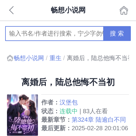
畅想小说网
搜 索
畅想小说网
重生
离婚后，陆总他悔不当初
离婚后，陆总他悔不当初
作者：
汉堡包
状态：
连载中
| 83人在看
最新章节：
第324章 陆逾白不同
意送公安局
最后更新：
2025-02-28 20:01:06