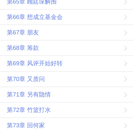
第65章 顾廷琛解围
第66章 想成立基金会
第67章 朋友
第68章 筹款
第69章 风评开始好转
第70章 又质问
第71章 另有隐情
第72章 竹篮打水
第73章 回何家