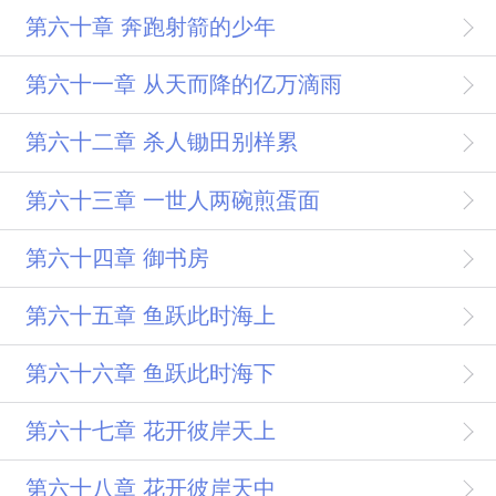
第六十章 奔跑射箭的少年
第六十一章 从天而降的亿万滴雨
第六十二章 杀人锄田别样累
第六十三章 一世人两碗煎蛋面
第六十四章 御书房
第六十五章 鱼跃此时海上
第六十六章 鱼跃此时海下
第六十七章 花开彼岸天上
第六十八章 花开彼岸天中