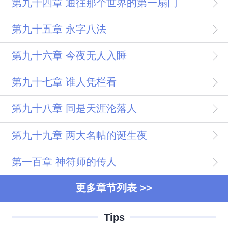
第九十四章 通往那个世界的第一扇门
第九十五章 永字八法
第九十六章 今夜无人入睡
第九十七章 谁人凭栏看
第九十八章 同是天涯沦落人
第九十九章 两大名帖的诞生夜
第一百章 神符师的传人
更多章节列表 >>
Tips