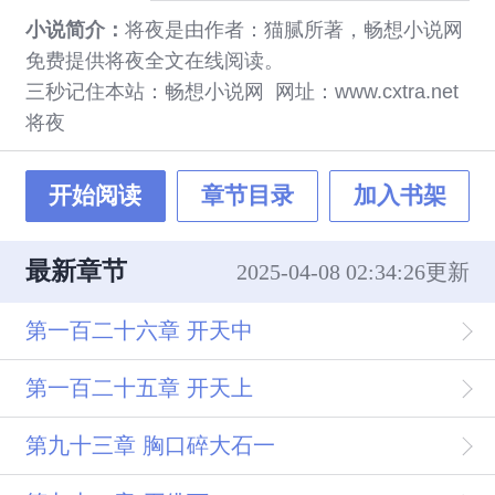
小说简介：
将夜是由作者：猫腻所著，畅想小说网
免费提供将夜全文在线阅读。
三秒记住本站：畅想小说网 网址：www.cxtra.net
将夜
开始阅读
章节目录
加入书架
最新章节
2025-04-08 02:34:26更新
第一百二十六章 开天中
第一百二十五章 开天上
第九十三章 胸口碎大石一