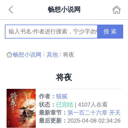
畅想小说网
搜 索
畅想小说网
其他
将夜
将夜
作者：
猫腻
状态：
已完结
| 4107人在看
最新章节：
第一百二十六章 开天
中
最后更新：
2025-04-08 02:34:26