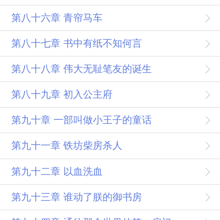
第八十六章 青帘马车
第八十七章 书中有纸不知何言
第八十八章 伟大无耻笔友的诞生
第八十九章 初入公主府
第九十章 一部叫做小王子的童话
第九十一章 铁坊柴房杀人
第九十二章 以血洗血
第九十三章 谁动了朕的御书房