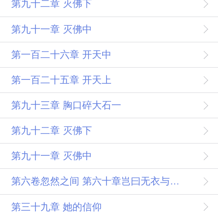
第九十二章 灭佛下
第九十一章 灭佛中
第一百二十六章 开天中
第一百二十五章 开天上
第九十三章 胸口碎大石一
第九十二章 灭佛下
第九十一章 灭佛中
第六卷忽然之间 第六十章岂曰无衣与子同袍
第三十九章 她的信仰