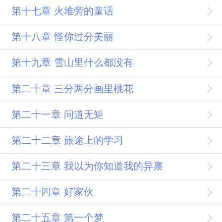
第十七章 火堆旁的童话
第十八章 怪你过分美丽
第十九章 雪山里什么都没有
第二十章 三分两分画里桃花
第二十一章 问道无矩
第二十二章 旅途上的学习
第二十三章 我以为你知道我的异禀
第二十四章 好家伙
第二十五章 第一个梦