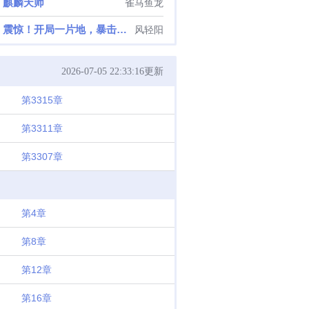
麒麟天师
雀马鱼龙
震惊！开局一片地，暴击出奇迹
风轻阳
2026-07-05 22:33:16更新
第3315章
第3311章
第3307章
第4章
第8章
第12章
第16章