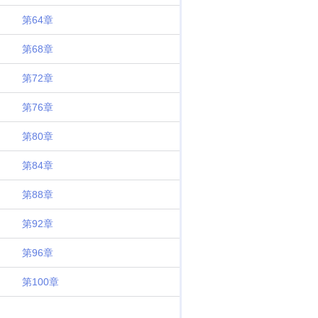
第64章
第68章
第72章
第76章
第80章
第84章
第88章
第92章
第96章
第100章