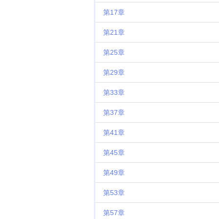
第17章
第21章
第25章
第29章
第33章
第37章
第41章
第45章
第49章
第53章
第57章