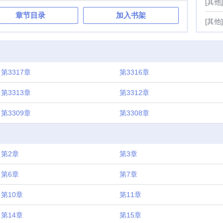
[其他]
章节目录
加入书架
[其他]
第3317章
第3316章
第3313章
第3312章
第3309章
第3308章
第2章
第3章
第6章
第7章
第10章
第11章
第14章
第15章