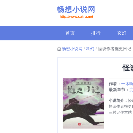
畅想小说网
http://www.cxtra.net
首页
排行
玄幻
畅想小说网
科幻
怪谈作者拖更日记
怪
作者：
一木
最新章节：
小说简介：
怪
怪谈作者拖更
三秒记住本站：