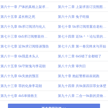
第六十一章 尸体的真相上架求首订
第六十二章 上架求首订浣熊图章 涤荡
第六十五章 孟长刚之死
第六十六章 兔子吃狼
第六十九章 8k求订阅消与化人
第七十章 5k求订阅答案在老杜说过的话里
第七十三章 6k5求订阅整装待发回归
第七十四章 近5k＾＾论坛里的规则怪谈
第七十七章 近9k求订阅怪谈预告
第七十八章 第一卷完终末与开始
第八十一章 6k我是木头人
第八十二章 6k5错了全都错了
第八十五章 5k守财鬼与李花朝
第八十六章 审判日
第八十九章 6k失效的预言
第九十章 抱起警察叔叔就跑
第九十三章 罪的化身李花朝
第九十四章 共9k第四宗罪女体壁
第九十七章 4k5单骑救主
第九十八章 二合一9k新的灵物卢戒