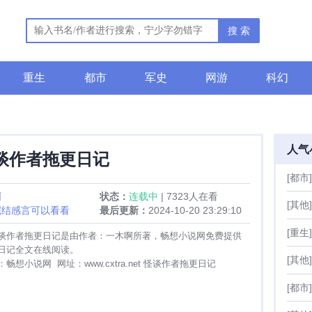
搜 索
重生
都市
军史
网游
科幻
人气
谈作者拖更日记
[都市]
啊
状态：
连载中
| 7323人在看
[其他]
完结感言可以看看
最后更新：
2024-10-20 23:29:10
[重生]
谈作者拖更日记是由作者：一木啊所著，畅想小说网免费提供
日记全文在线阅读。
[其他]
畅想小说网 网址：www.cxtra.net 怪谈作者拖更日记
[都市]