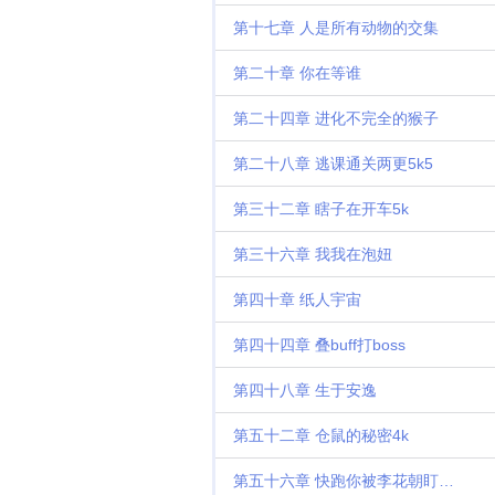
第十七章 人是所有动物的交集
第二十章 你在等谁
第二十四章 进化不完全的猴子
第二十八章 逃课通关两更5k5
第三十二章 瞎子在开车5k
第三十六章 我我在泡妞
第四十章 纸人宇宙
第四十四章 叠buff打boss
第四十八章 生于安逸
第五十二章 仓鼠的秘密4k
第五十六章 快跑你被李花朝盯上了