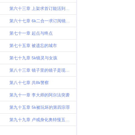
第六十三章 上架求首订能活到现在还是你厉害
第六十七章 6k二合一求订阅镜中虞良并非猴
第七十一章 起点与终点
第七十五章 被遗忘的城市
第七十九章 5k镜灵与女孩
第八十三章 镜子里的镜子是现实吗
第八十七章 共8k警察
第九十一章 李大师的阿尔法突袭
第九十五章 5k被玩坏的第四宗罪
第九十九章 卢戒身化奥特慢五指山下压肉海