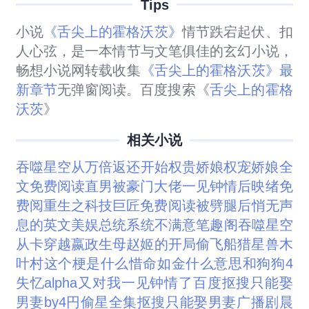
Tips
小说
《舌尖上的霍格沃茨》
情节跌宕起伏、扣
人心弦，是一本情节与文笔俱佳的玄幻小说，
畅想小说网转载收集
《舌尖上的霍格沃茨》最
新章节
无弹窗阅读。百度搜索《
舌尖上的霍格
沃茨
》
相关小说
吞噬星空从万倍返还开始
权贵娇娘
权宠娇娘全
文免费阅读
直男被豪门大佬一见钟情后映绪免
费阅
重生之科技巨匠免费阅读
被劈腿后
悄无声
息的英文
美娱总统系统不满意笔趣阁
吞噬星空
从卡
穿越嬴政生母赵姬的
开局偷飞船猎星兽
木
叶村这个梗是什么
惜命如金什么意思
和狗狗4
失忆alpha又对我一见钟情了百度
抠搜只能娶
男妻by
4円偷星全集
抠搜只能娶男妻广播剧
晨