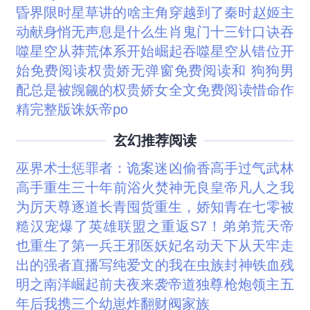
昏界限时星草讲的啥
主角穿越到了秦时赵姬主
动献身
悄无声息是什么生肖
鬼门十三针口诀
吞
噬星空从莽荒体系开始崛起
吞噬星空从错位开
始免费阅读
权贵娇无弹窗免费阅读
和 狗狗
男
配总是被觊觎的
权贵娇女全文免费阅读
惜命作
精完整版
诛妖帝po
玄幻推荐阅读
巫界术士
惩罪者：诡案迷凶
偷香高手
过气武林
高手重生三十年前
浴火焚神
无良皇帝
凡人之我
为厉天尊
逐道长青
囤货重生，娇知青在七零被
糙汉宠爆了
英雄联盟之重返S7！
弟弟荒天帝
也重生了
第一兵王
邪医妖妃名动天下
从天牢走
出的强者
直播写纯爱文的我在虫族封神
铁血残
明之南洋崛起
前夫夜来袭
帝道独尊
枪炮领主
五
年后我携三个幼崽炸翻财阀家族