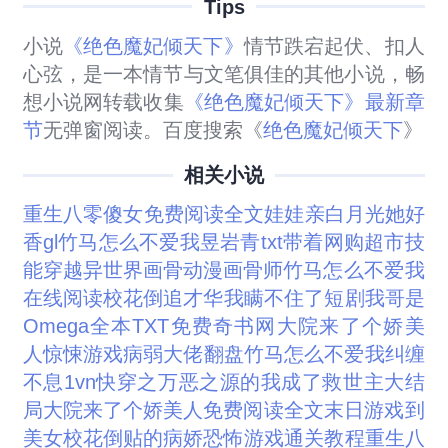
Tips
小说
《绝色魔妃倾天下》
情节跌宕起伏、扣人
心弦，是一本情节与文笔俱佳的其他小说，畅
想小说网转载收集
《绝色魔妃倾天下》最新章
节
无弹窗阅读。百度搜索《
绝色魔妃倾天下
》
相关小说
重生八零傻女免费阅读全文娃娃亲
白月光她好
香gl
竹马怎么不爱我昱岩青txt
带着网购超市技
能穿越异世界
画骨动漫
画骨师
竹马怎么不爱我
在线阅读
校花倒追才华我瞒不住了短剧
我哥是
Omega全本TXT免费奇书网
大院来了个娇美
人
惊悚游戏病弱大佬翻盘
竹马怎么不爱我
纠缠
不息1vn
快穿之万恶之源的我成了救世主大结
局
大院来了个娇美人免费阅读全文
末日游戏到
美女校花倒贴的
病娇恐怖游戏通关教程
重生八