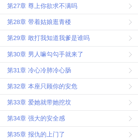
第27章 尊上你欲求不满吗
第28章 带着姑娘逛青楼
第29章 敢打我知道我爹是谁吗
第30章 男人嘛勾勾手就来了
第31章 冷心冷肺冷心肠
第32章 本座只顾你的安危
第33章 爱她就带她挖坟
第34章 强大的安全感
第35章 报仇的上门了