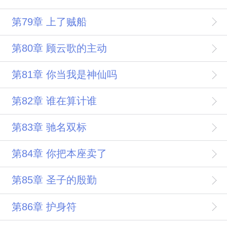
第79章 上了贼船
第80章 顾云歌的主动
第81章 你当我是神仙吗
第82章 谁在算计谁
第83章 驰名双标
第84章 你把本座卖了
第85章 圣子的殷勤
第86章 护身符