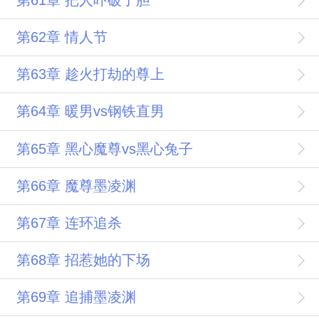
第62章 情人节
第63章 趁火打劫的尊上
第64章 暖男vs钢铁直男
第65章 黑心魔尊vs黑心兔子
第66章 魔尊墨凌渊
第67章 连环追杀
第68章 招惹她的下场
第69章 追捕墨凌渊