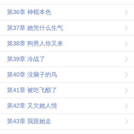
第36章 神棍本色
第37章 她凭什么生气
第38章 狗男人你又来
第39章 冷战了
第40章 没脑子的鸟
第41章 被吃飞醋了
第42章 又欠她人情
第43章 我跟她走