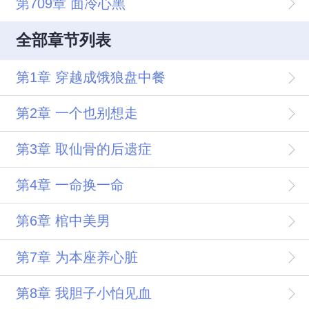
第709章 面冷心黑
全部章节列表
第1章 穿越成饿狼盘中餐
第2章 一个也别想走
第3章 取仙骨的后遗症
第4章 一命换一命
第6章 棺中美男
第7章 为本座养心脏
第8章 我胆子小怕见血