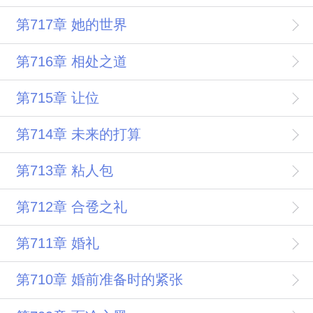
第717章 她的世界
第716章 相处之道
第715章 让位
第714章 未来的打算
第713章 粘人包
第712章 合卺之礼
第711章 婚礼
第710章 婚前准备时的紧张