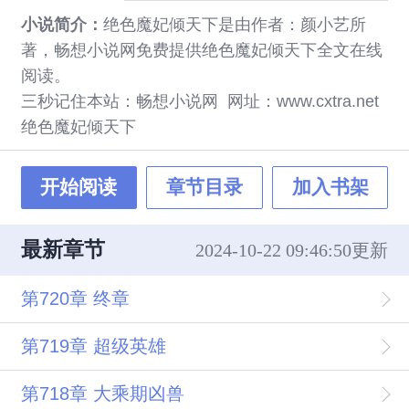
小说简介：
绝色魔妃倾天下是由作者：颜小艺所
著，畅想小说网免费提供绝色魔妃倾天下全文在线
阅读。
三秒记住本站：畅想小说网 网址：www.cxtra.net
绝色魔妃倾天下
开始阅读
章节目录
加入书架
最新章节
2024-10-22 09:46:50更新
第720章 终章
第719章 超级英雄
第718章 大乘期凶兽