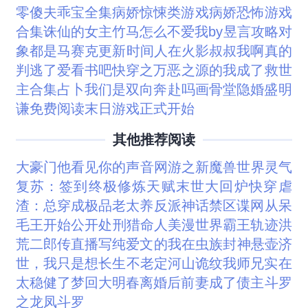
零傻夫乖宝全集
病娇惊悚类游戏
病娇恐怖游戏
合集
诛仙的女主
竹马怎么不爱我by昱言
攻略对
象都是马赛克更新时间
人在火影叔叔我啊真的
判逃了爱看书吧
快穿之万恶之源的我成了救世
主合集
占卜我们是双向奔赴吗
画骨堂
隐婚盛明
谦免费阅读
末日游戏正式开始
其他推荐阅读
大豪门
他看见你的声音
网游之新魔兽世界
灵气
复苏：签到终极修炼天赋
末世大回炉
快穿虐
渣：总穿成极品老太养反派
神话禁区
谍网
从呆
毛王开始公开处刑
猎命人
美漫世界霸王轨迹
洪
荒二郎传
直播写纯爱文的我在虫族封神
悬壶济
世，我只是想长生不老
定河山
诡纹
我师兄实在
太稳健了
梦回大明春
离婚后前妻成了债主
斗罗
之龙凤斗罗