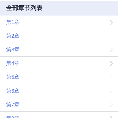
全部章节列表
第1章
第2章
第3章
第4章
第5章
第6章
第7章