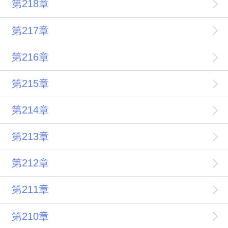
第218章
第217章
第216章
第215章
第214章
第213章
第212章
第211章
第210章