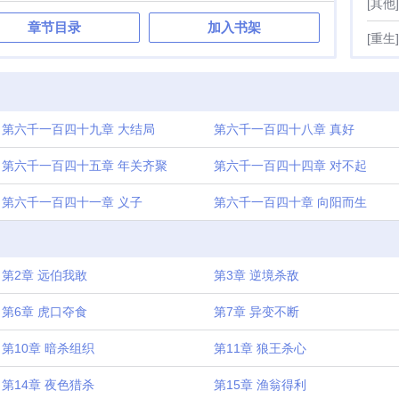
[其他]
章节目录
加入书架
[重生]
第六千一百四十九章 大结局
第六千一百四十八章 真好
第六千一百四十五章 年关齐聚
第六千一百四十四章 对不起
第六千一百四十一章 义子
第六千一百四十章 向阳而生
第2章 远伯我敢
第3章 逆境杀敌
第6章 虎口夺食
第7章 异变不断
第10章 暗杀组织
第11章 狼王杀心
第14章 夜色猎杀
第15章 渔翁得利