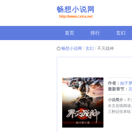
畅想小说网
http://www.cxtra.net
首页
排行
玄幻
畅想小说网
玄幻
不灭战神
作者：
始于
最新章节：
小说简介：
不
全文在线阅读
三秒记住本站：畅