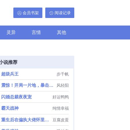
会员书架
阅读记录
灵异
言情
其他
小说推荐
超级兵王
步千帆
震惊！开局一片地，暴击出奇迹
风轻阳
闪婚总裁夜夜宠
好运鸭鸭
霸天战神
纯情幸福
重生后在偏执大佬怀里撒野
豆腐皮蛋