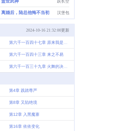
盖世武神
跃长空
离婚后，陆总他悔不当初
汉堡包
2024-10-16 21:32:00更新
第六千一百四十七章 原来我是多余的
第六千一百四十三章 来之不易
第六千一百三十九章 火舞的决然原始黑洞
第4章 践踏尊严
第8章 又陷绝境
第12章 入黑魔寨
第16章 依依变化