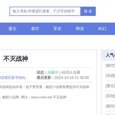
搜 索
重生
都市
军史
网游
科幻
人气
不灭战神
[都市]
梦
状态：
连载中
| 4529人在看
[其他]
完结感言新书动向
最后更新：
2024-10-16 21:32:00
[重生]
灭战神是由作者：始于梦所著，畅想小说网免费提供不灭战神
。
[其他]
想小说网 网址：www.cxtra.net 不灭战神
[都市]