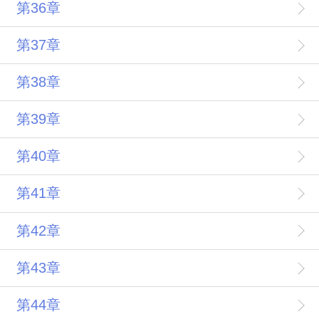
第36章
第37章
第38章
第39章
第40章
第41章
第42章
第43章
第44章