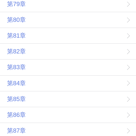
第79章
第80章
第81章
第82章
第83章
第84章
第85章
第86章
第87章