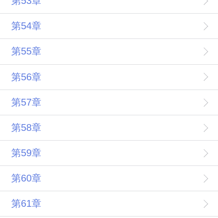
第53章
第54章
第55章
第56章
第57章
第58章
第59章
第60章
第61章