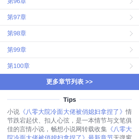
第96章
第97章
第98章
第99章
第100章
更多章节列表 >>
Tips
小说
《八零大院冷面大佬被俏媳妇拿捏了》
情
节跌宕起伏、扣人心弦，是一本情节与文笔俱
佳的言情小说，畅想小说网转载收集
《八零大
院冷面大佬被俏媳妇拿捏了》最新章节
无弹窗