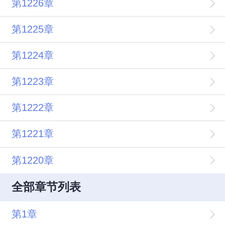
第1226章
第1225章
第1224章
第1223章
第1222章
第1221章
第1220章
全部章节列表
第1章