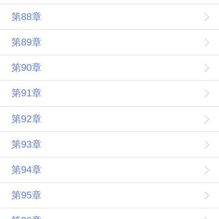
第88章
第89章
第90章
第91章
第92章
第93章
第94章
第95章