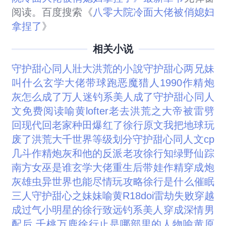
阅读。百度搜索《
八零大院冷面大佬被俏媳妇
拿捏了
》
相关小说
守护甜心同人
壯大洪荒的小說
守护甜心两兄妹
叫什么
玄学大佬带球跑
恶魔猎人1990
作精炮
灰怎么成了万人迷
钓系美人成了
守护甜心同人
文免费阅读
喻黄lofter老去
洪荒之大帝
被雷劈
回现代回老家种田爆红了
徐行原文
我把地球玩
废了
洪荒大千世界等级划分
守护甜心同人文cp
几斗
作精炮灰和他的反派老攻
徐行知
绿野仙踪
南方女巫是谁
玄学大佬重生后带娃
作精穿成炮
灰雄虫
异世界也能尽情玩攻略
徐行是什么
催眠
三人
守护甜心之妹妹
喻黄R18doi
雷劫失败穿越
成过气小明星的
徐行致远
钓系美人穿成深情男
配后 千桃万鹿
徐行止是哪部里的人物
喻黄原