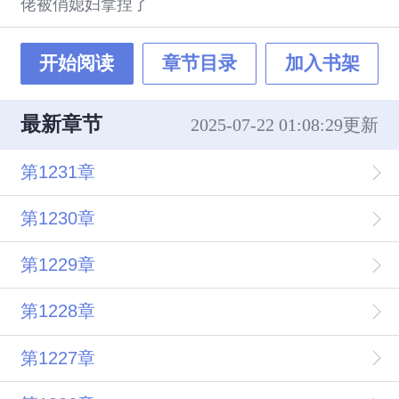
佬被俏媳妇拿捏了
开始阅读
章节目录
加入书架
最新章节
2025-07-22 01:08:29更新
第1231章
第1230章
第1229章
第1228章
第1227章