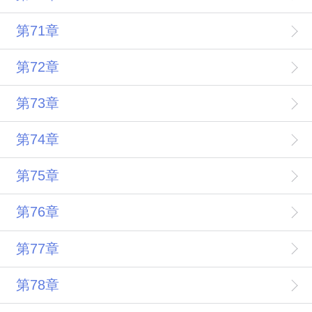
第71章
第72章
第73章
第74章
第75章
第76章
第77章
第78章